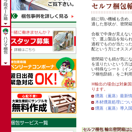
錆に弱い機械も含め
適した形状が、密閉
合板で中身が見えな
で、運ぶ製品を知ら
過程でものが当たっ
配という方にオスス
密閉箱でも錆が気に
を送りたいという方
い特殊なシート（イ
フ梱包防錆」をご利
※輸出の場合は対象
ります。
燻蒸（薫蒸）最新
木材燻蒸処理につ
燻蒸（薫蒸）導入
セルフ梱包 輸出密閉箱は