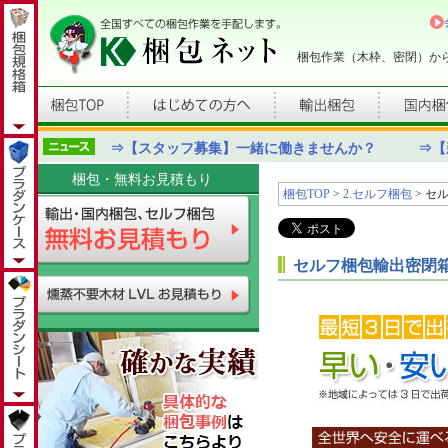
梱包作業（木枠、密閉）か
⇒【スタッフ募集】一緒に働きませんか？
⇒【
梱包・無料お見積もり
梱包TOP
>
2.セルフ梱包
> セ
セルフ梱包輸出密閉