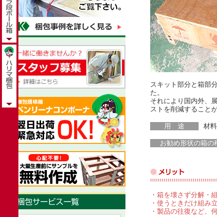
スキット部分と箱部
た。
それにより国内外、
ストを削減すること
用 途
材料
お勧め形状の箱の
・箱を壊さず分解・
・使うときだけ組み立
・製品の往復など、