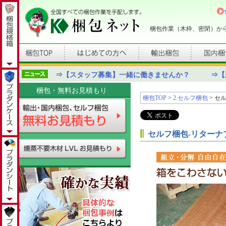
梱包作業（木枠、密閉）か
⇒【スタッフ募集】一緒に働きませんか？
⇒【
梱包・無料お見積もり
梱包TOP
>
2.セルフ梱包
> セ
セルフ梱包-リターナ