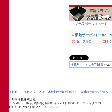
プラ段ボール箱ネット
●
梱包サービスについて
セルフ梱包
レ
梱包TOP
>
2.セルフ梱包
> セ
梱包TOP
梱包ネットとは
木枠梱包のお見積もり
輸出梱包のお見積もり
ハリマ梱包株式会社
〒252-0012 神奈川県座間市広野台2-8-21 日通NECロジスティクス内
TEL：046-240-6409/FAX：050-3730-3040