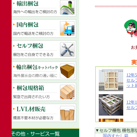
▼セルフ梱包 梱包形
国内すかし箱